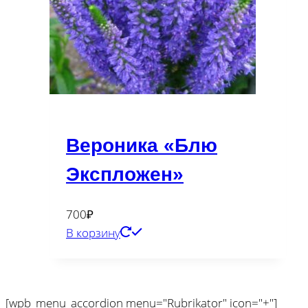
Вероника «Блю
Экспложен»
700
₽
В корзину
[wpb_menu_accordion menu="Rubrikator" icon="+"]