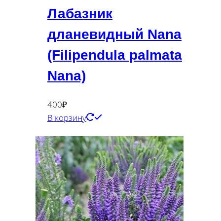
Лабазник
дланевидный Nana
(Filipendula palmata
Nana)
400
₽
В корзину