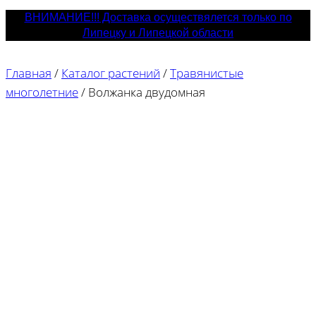
ВНИМАНИЕ!!! Доставка осуществялется только по
Липецку и Липецкой области
Главная
/
Каталог растений
/
Травянистые
многолетние
/
Волжанка двудомная