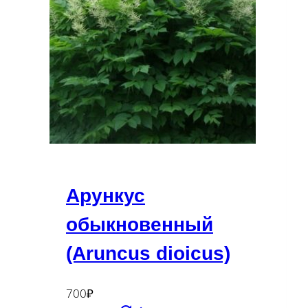
Арункус
обыкновенный
(Aruncus dioicus)
700
₽