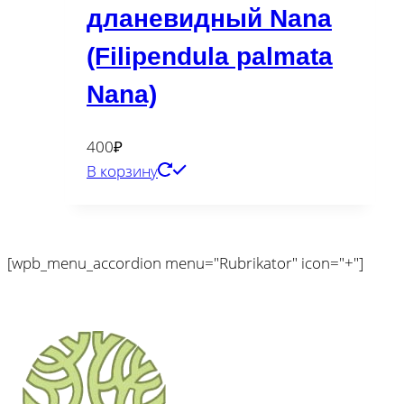
дланевидный Nana
(Filipendula palmata
Nana)
400
₽
В корзину
[wpb_menu_accordion menu="Rubrikator" icon="+"]