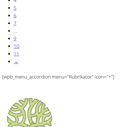
4
5
6
7
…
9
10
11
→
[wpb_menu_accordion menu="Rubrikator" icon="+"]