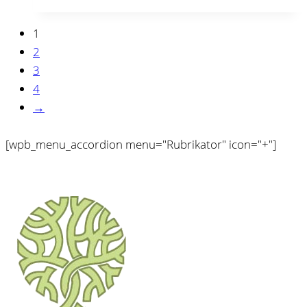
1
2
3
4
→
[wpb_menu_accordion menu="Rubrikator" icon="+"]