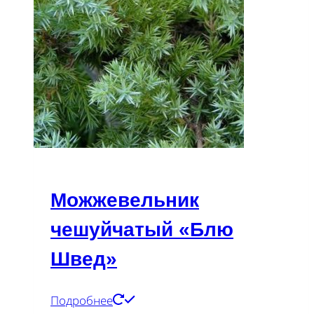
Можжевельник
чешуйчатый «Блю
Швед»
Подробнее