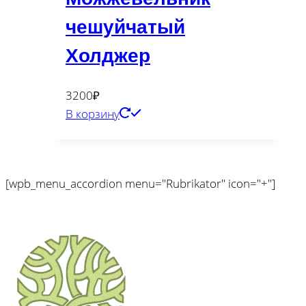
чешуйчатый
Холджер
3200
₽
В корзину
[wpb_menu_accordion menu="Rubrikator" icon="+"]