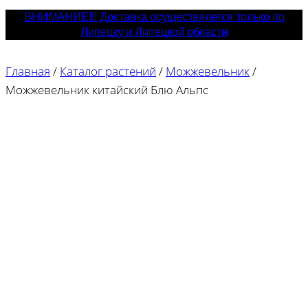
ВНИМАНИЕ!!! Доставка осуществялется только по
Липецку и Липецкой области
Главная
/
Каталог растений
/
Можжевельник
/
Можжевельник китайский Блю Альпс