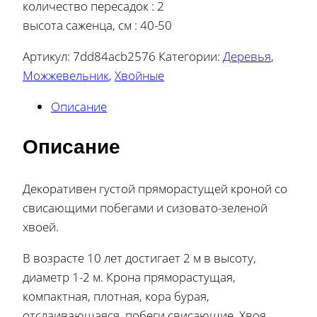
количество пересадок : 2
высота саженца, см : 40-50
Артикул:
7dd84acb2576
Категории:
Деревья
,
Можжевельник
,
Хвойные
Описание
Описание
Декоративен густой пряморастущей кроной со
свисающими побегами и сизовато-зеленой
хвоей.
В возрасте 10 лет достигает 2 м в высоту,
диаметр 1-2 м. Крона пряморастущая,
компактная, плотная, кора бурая,
отслаивающаяся, побеги свисающие. Хвоя