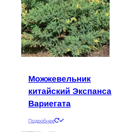
Можжевельник
китайский Экспанса
Вариегата
Подробнее