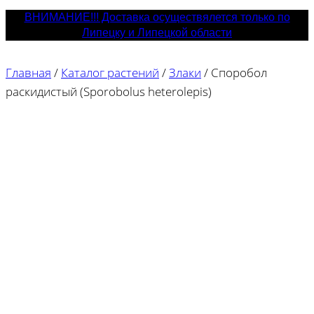
ВНИМАНИЕ!!! Доставка осуществялется только по
Липецку и Липецкой области
Главная
/
Каталог растений
/
Злаки
/
Споробол
раскидистый (Sporobolus heterolepis)